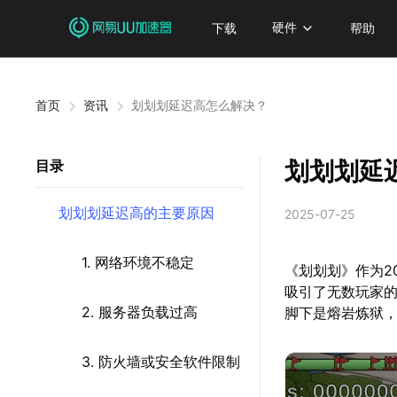
下载
硬件
帮助
首页
资讯
划划划延迟高怎么解决？
划划划延
目录
划划划延迟高的主要原因
2025-07-25
1. 网络环境不稳定
《划划划》作为2
吸引了无数玩家的
2. 服务器负载过高
脚下是熔岩炼狱
3. 防火墙或安全软件限制