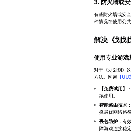
3. 防火墙或
有些防火墙或安
种情况在使用公
解决《划划
使用专业游戏
对于《划划划》
方法。网易
【
UU
【
免费试用
】
续使用。
智能路由技术
择最优网络路
丢包防护
：有效
障游戏连接稳