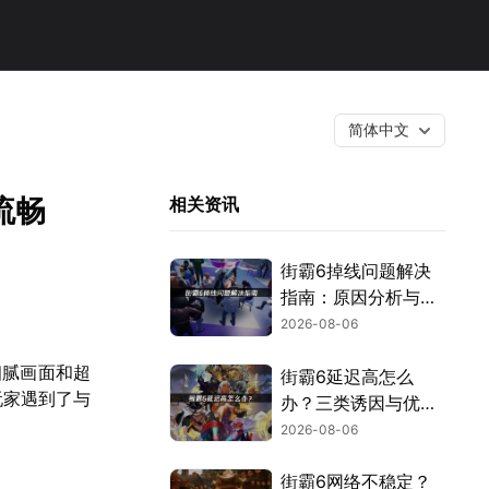
简体中文
流畅
相关资讯
街霸6掉线问题解决
指南：原因分析与网
络优化技巧！
2026-08-06
细腻画面和超
街霸6延迟高怎么
玩家遇到了与
办？三类诱因与优化
解决方案！
2026-08-06
街霸6网络不稳定？