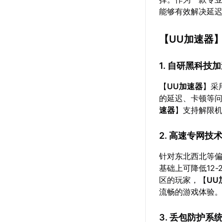
能够有效解决延
【
UU加速器
1. 自研黑科技
【
UU加速器
】采
的延迟、卡顿等
速器
】支持解限
2. 高速专网技
针对东北西北等
基础上可降低12
区的玩家，【
UU
流畅的游戏体验
3. 丢包防护系