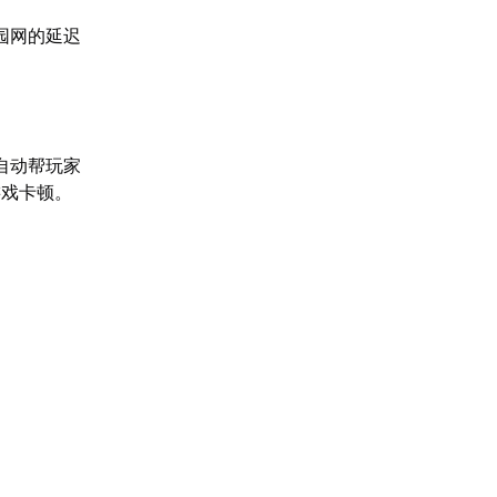
园网的延迟
自动帮玩家
游戏卡顿。