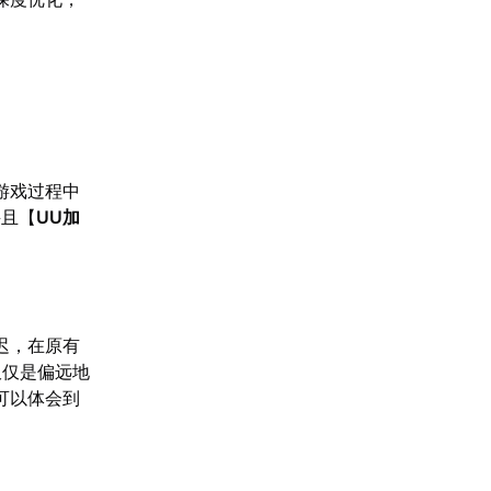
游戏过程中
并且【
UU加
迟，在原有
仅仅是偏远地
可以体会到