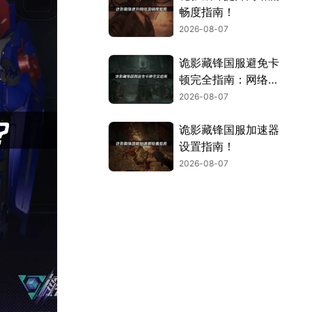
畅度指南！
2026-08-07
诡影藏锋国服避免卡
顿完全指南：网络优
化与解决技巧！
2026-08-07
诡影藏锋国服加速器
设置指南！
2026-08-07