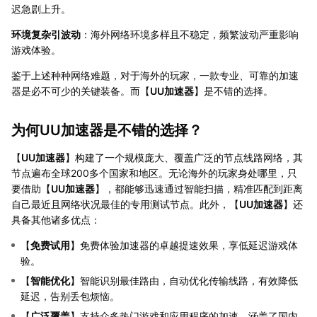
迟急剧上升。
环境复杂引波动
：海外网络环境多样且不稳定，频繁波动严重影响
游戏体验。
鉴于上述种种网络难题，对于海外的玩家，一款专业、可靠的加速
器是必不可少的关键装备。而【
UU加速器
】是不错的选择。
为何UU加速器是不错的选择？
【
UU加速器
】构建了一个规模庞大、覆盖广泛的节点线路网络，其
节点遍布全球200多个国家和地区。无论海外的玩家身处哪里，只
要借助【
UU加速器
】，都能够迅速通过智能扫描，精准匹配到距离
自己最近且网络状况最佳的专用测试节点。此外，【
UU加速器
】还
具备其他诸多优点：
【
免费试用
】免费体验加速器的卓越提速效果，享低延迟游戏体
验。
【
智能优化
】智能识别最佳路由，自动优化传输线路，有效降低
延迟，告别丢包烦恼。
【
广泛覆盖
】支持众多热门游戏和应用程序的加速，涵盖了国内