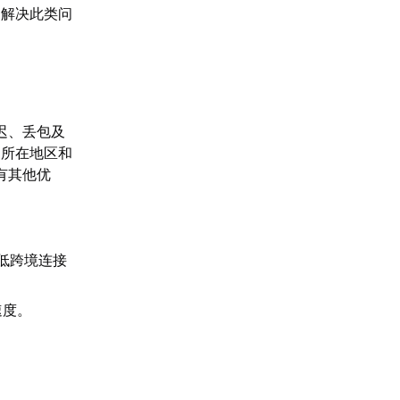
是解决此类问
迟、丢包及
家所在地区和
有其他优
低跨境连接
速度。