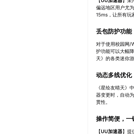
【
UU加速器
】采
偏远地区用户尤为
15ms，让所有
丢包防护功能
对于使用校园网/
护功能可以大幅
天》的各类迷你
动态多线优化
《星绘友晴天》
器变更时，自动
贯性。
操作简便，一
【
UU加速器
】提