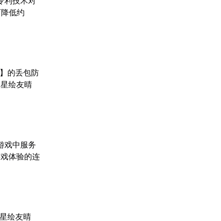
专利技术对
可降低约
】的丢包防
《星绘友晴
游戏中服务
游戏体验的连
"星绘友晴