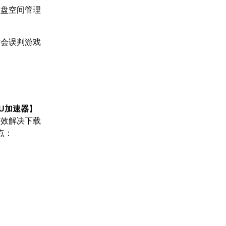
磁盘空间管理
时会误判游戏
U加速器
】
有效解决下载
点：