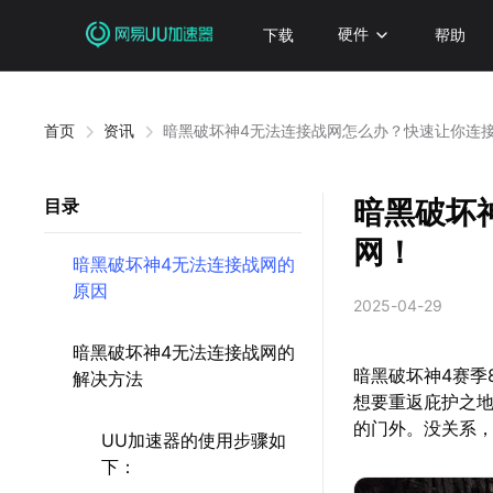
下载
硬件
帮助
首页
资讯
暗黑破坏神4无法连接战网怎么办？快速让你连
暗黑破坏
目录
网！
暗黑破坏神4无法连接战网的
原因
2025-04-29
暗黑破坏神4无法连接战网的
暗黑破坏神4赛季
解决方法
想要重返庇护之
的门外。没关系
UU加速器的使用步骤如
下：