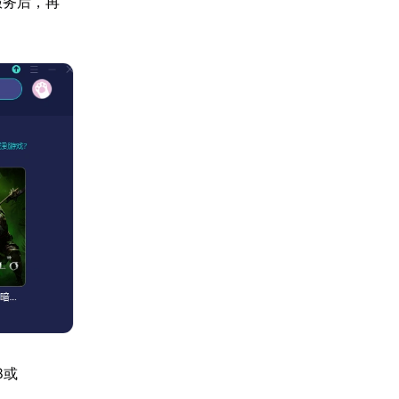
服务后，再
8或