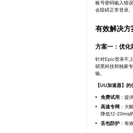
账号密码输入错
会阻碍正常登录
有效解决方
方案一：优化
针对Epic登录
研黑科技和独家
输。
【
UU加速器
】的
免费试用
：提
高速专网
：大
降低12-20ms
丢包防护
：有