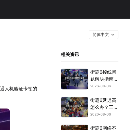
简体中文
相关资讯
街霸6掉线问
题解决指南：
原因分析与网
2026-08-06
遭遇人机验证卡顿的
络优化技巧！
街霸6延迟高
怎么办？三类
诱因与优化解
2026-08-06
决方案！
街霸6网络不