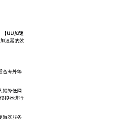
，【
UU加速
受加速器的效
适合海外等
大幅降低网
C模拟器进行
使游戏服务