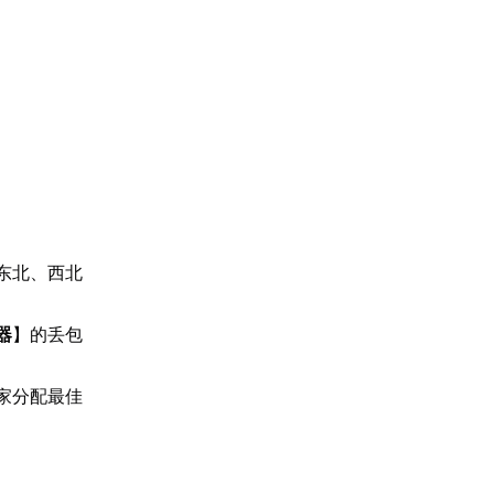
。
东北、西北
器
】的丢包
家分配最佳