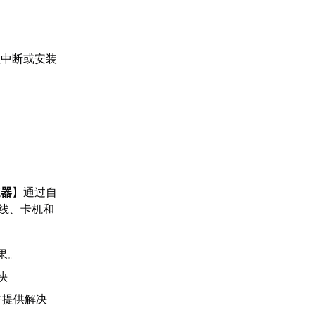
程中断或安装
速器
】通过自
线、卡机和
果。
快
并提供解决