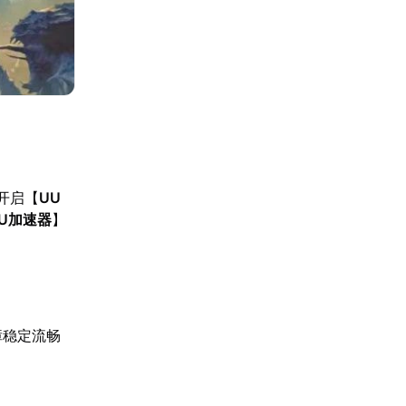
开启【
UU
U加速器
】
障稳定流畅