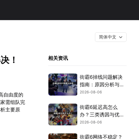
简体中文
决！​
相关资讯
街霸6掉线问题解决
指南：原因分析与网
络优化技巧！
2026-08-06
高自由度的
玩家需组队完
街霸6延迟高怎么
分析主要原
办？三类诱因与优化
解决方案！
2026-08-06
街霸6网络不稳定？