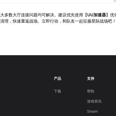
绝大多数大厅连接问题均可解决。建议优先使用【
UU加速器
】优
源清理，快速重返战场。立即行动，和队友一起征服星际战场吧
产品
支持
下载
帮助
游戏资讯
Steam