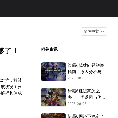
简体中文
够了！
相关资讯
街霸6掉线问题解决
指南：原因分析与网
络优化技巧！
2026-08-06
术对抗，持续
。该状况主要
街霸6延迟高怎么
将解析具体成
办？三类诱因与优化
解决方案！
2026-08-06
街霸6网络不稳定？