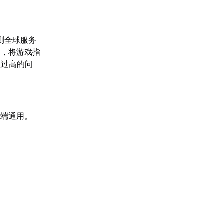
测全球服务
制，将游戏指
值过高的问
多端通用。