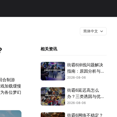
简体中文
？
相关资讯
街霸6掉线问题解决
指南：原因分析与网
络优化技巧！
2026-08-06
回合制游
游戏加载缓慢
街霸6延迟高怎么
将为各位梦幻
办？三类诱因与优化
解决方案！
2026-08-06
街霸6网络不稳定？