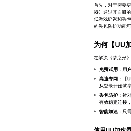
首先，对于需要
器
】通过其自研
低游戏延迟和丢
的丢包防护功能
为何【
UU
在解决《梦之形
免费试用
：用
高速专网
：【
从登录开始就
丢包防护
：针对
有效稳定连接
智能加速
：只
使用UU加速