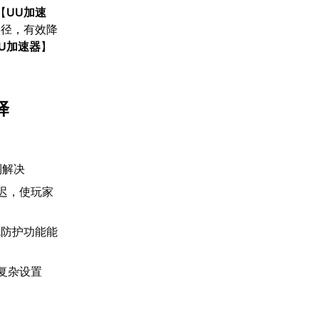
【
UU加速
路径，有效降
U加速器
】
择
到解决
迟，使玩家
包防护功能能
复杂设置