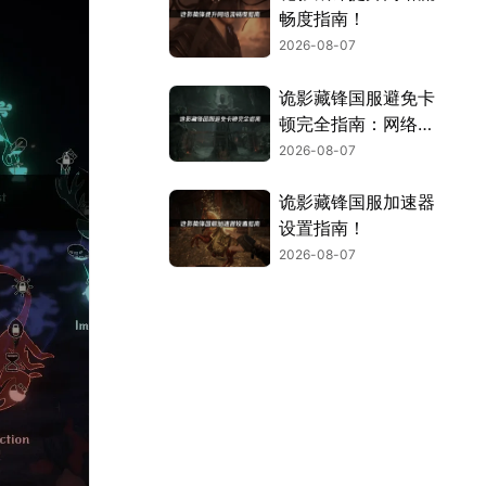
畅度指南！
2026-08-07
诡影藏锋国服避免卡
顿完全指南：网络优
化与解决技巧！
2026-08-07
诡影藏锋国服加速器
设置指南！
2026-08-07