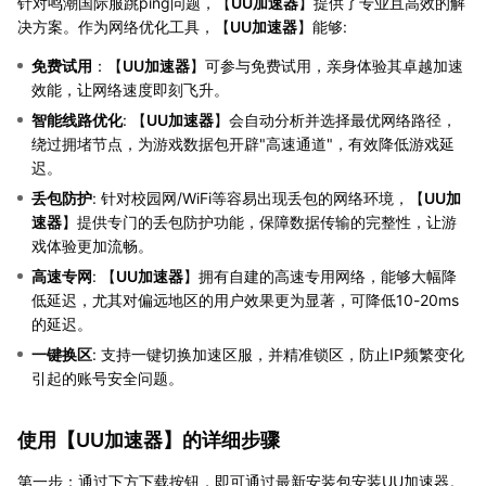
针对鸣潮国际服跳ping问题，【
UU加速器
】提供了专业且高效的解
决方案。作为网络优化工具，【
UU加速器
】能够:
免费试用
：【
UU加速器
】可参与免费试用，亲身体验其卓越加速
效能，让网络速度即刻飞升。
智能线路优化
: 【
UU加速器
】会自动分析并选择最优网络路径，
绕过拥堵节点，为游戏数据包开辟"高速通道"，有效降低游戏延
迟。
丢包防护
: 针对校园网/WiFi等容易出现丢包的网络环境，【
UU加
速器
】提供专门的丢包防护功能，保障数据传输的完整性，让游
戏体验更加流畅。
高速专网
: 【
UU加速器
】拥有自建的高速专用网络，能够大幅降
低延迟，尤其对偏远地区的用户效果更为显著，可降低10-20ms
的延迟。
一键换区
: 支持一键切换加速区服，并精准锁区，防止IP频繁变化
引起的账号安全问题。
使用【
UU加速器
】的详细步骤
第一步：通过下方下载按钮，即可通过最新安装包安装UU加速器。