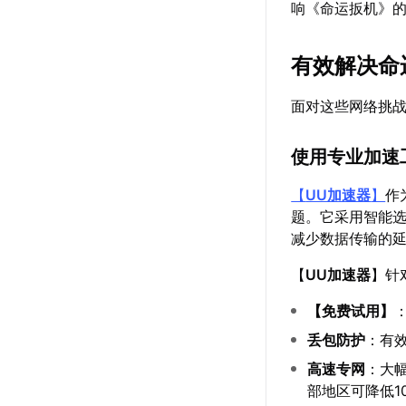
响《命运扳机》
有效解决命
面对这些网络挑
使用专业加速
【
UU加速器
】
作
题。它采用智能
减少数据传输的
【
UU加速器
】针
【
免费试用
】
丢包防护
：有效
高速专网
：大幅
部地区可降低10