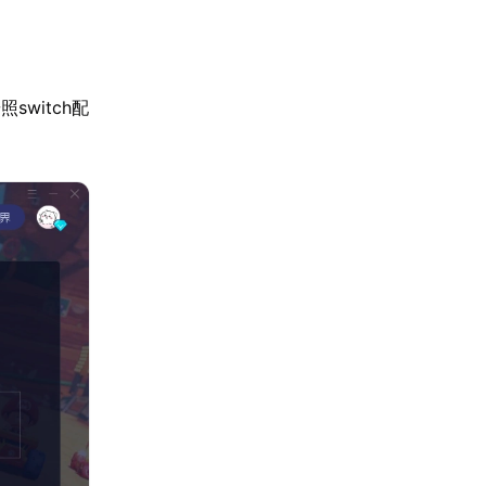
witch配