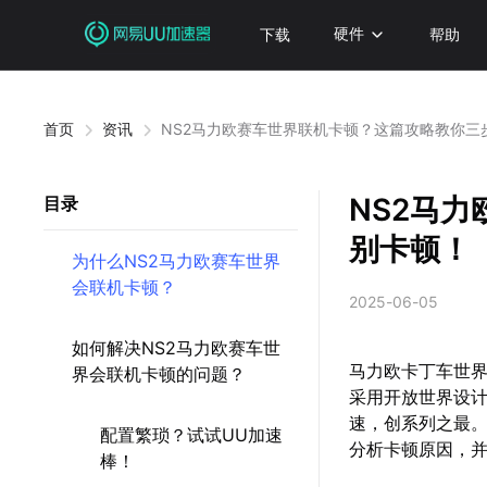
下载
硬件
帮助
首页
资讯
NS2马力欧赛车世界联机卡顿？这篇攻略教你三
NS2马
目录
别卡顿！
为什么NS2马力欧赛车世界
会联机卡顿？
2025-06-05
如何解决NS2马力欧赛车世
马力欧卡丁车世界作
界会联机卡顿的问题？
采用开放世界设计
速，创系列之最
配置繁琐？试试UU加速
分析卡顿原因，
棒！