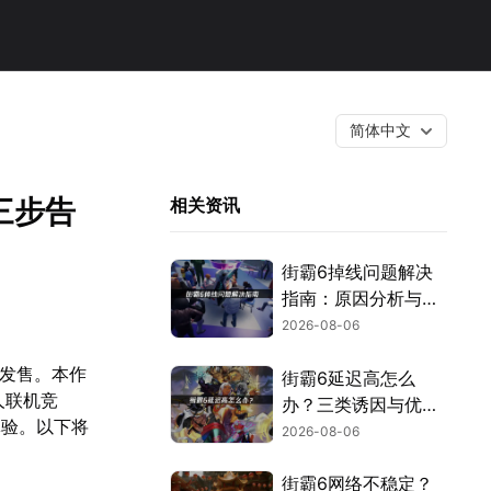
简体中文
三步告
相关资讯
街霸6掉线问题解决
指南：原因分析与网
络优化技巧！
2026-08-06
步发售。本作
街霸6延迟高怎么
人联机竞
办？三类诱因与优化
体验。以下将
解决方案！
2026-08-06
街霸6网络不稳定？