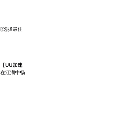
能选择最佳
。
。【
UU加速
家在江湖中畅