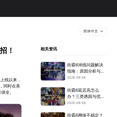
简体中文
妙招！
相关资讯
街霸6掉线问题解决
指南：原因分析与网
络优化技巧！
2026-08-06
式上线以来，
，同时在美
街霸6延迟高怎么
应俱全。
办？三类诱因与优化
解决方案！
2026-08-06
街霸6网络不稳定？