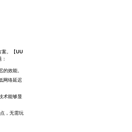
方案。【
UU
题：
迟的效能。
低网络延迟
技术能够显
节点，无需玩