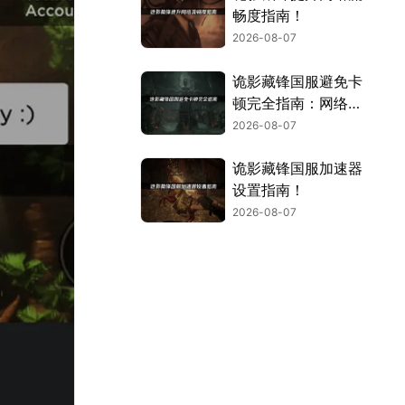
畅度指南！
2026-08-07
诡影藏锋国服避免卡
顿完全指南：网络优
化与解决技巧！
2026-08-07
诡影藏锋国服加速器
设置指南！
2026-08-07