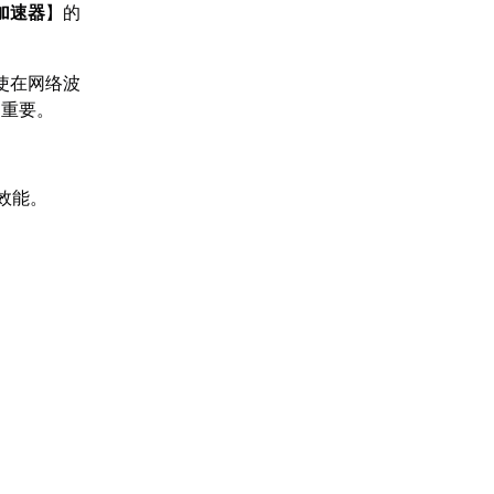
加速器
】的
使在网络波
为重要。
效能。