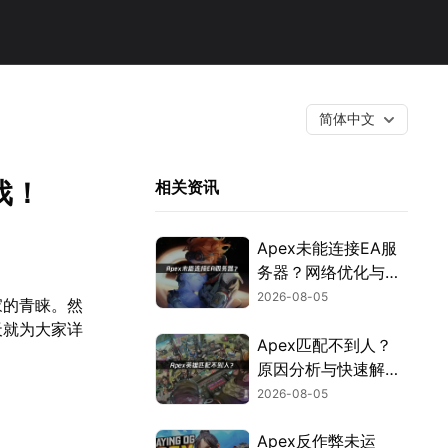
简体中文
戏！
相关资讯
Apex未能连接EA服
务器？网络优化与故
障排查指南！
2026-08-05
家的青睐。然
天就为大家详
Apex匹配不到人？
原因分析与快速解决
方案！
2026-08-05
Apex反作弊未运