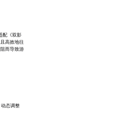
适配《双影
定且高效地往
受阻而导致游
，动态调整