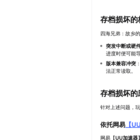
存档损坏的
四海兄弟：故乡
突发中断或硬
进度时便可能
版本兼容冲突
法正常读取。
存档损坏的
针对上述问题，
依托网易
【
U
网易【
UU加速器