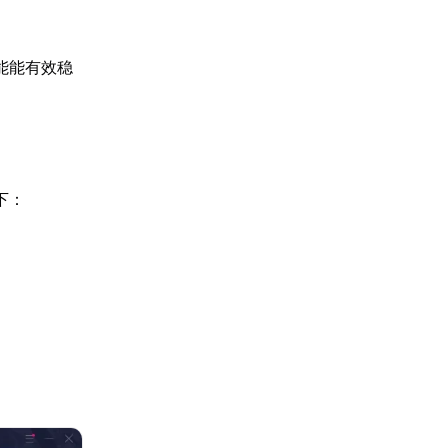
能能有效稳
下：