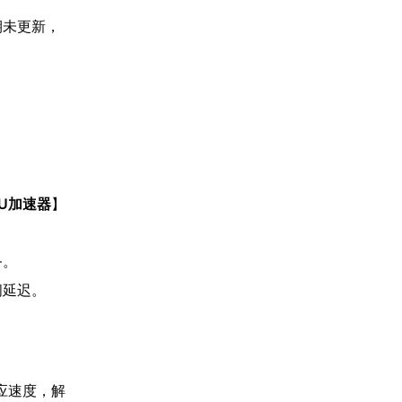
期未更新，
U加速器
】
务。
问延迟。
应速度，解