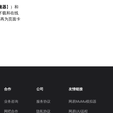
速器
】）和
下载和在线
需再为页面卡
合作
公司
友情链接
业务咨询
服务协议
网易MuMu模拟器
网吧合作
隐私协议
网易UU远程