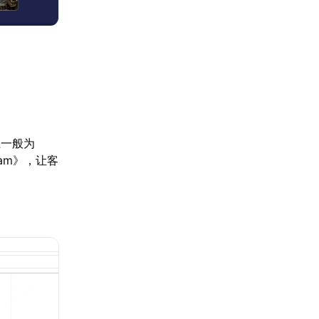
径一般为
team》，让客