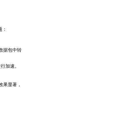
题：
数据包中转
进行加速。
。
效果显著，