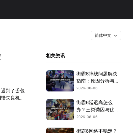
简体中文
！
相关资讯
街霸6掉线问题解决
指南：原因分析与网
络优化技巧！
2026-08-06
中遇到了丢包
刻错失良机。
街霸6延迟高怎么
办？三类诱因与优化
解决方案！
2026-08-06
街霸6网络不稳定？