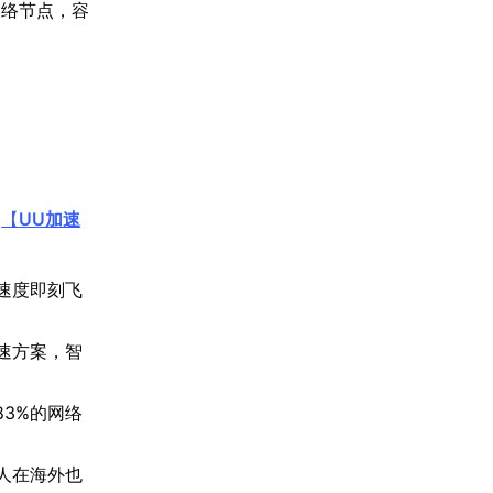
网络节点，容
。
【
UU加速
速度即刻飞
速方案，智
83%的网络
人在海外也