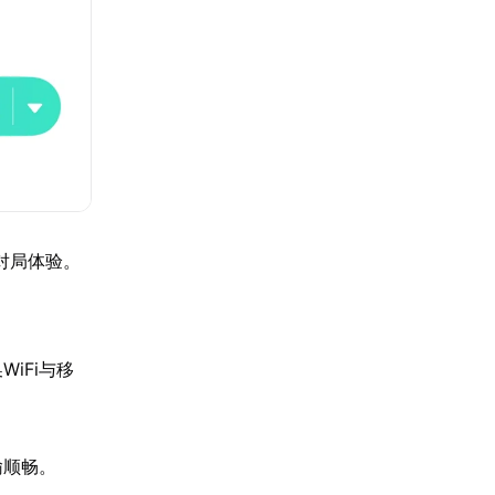
对局体验。
iFi与移
输顺畅。