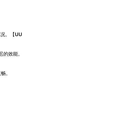
状况。【
UU
迟的效能。
流畅。