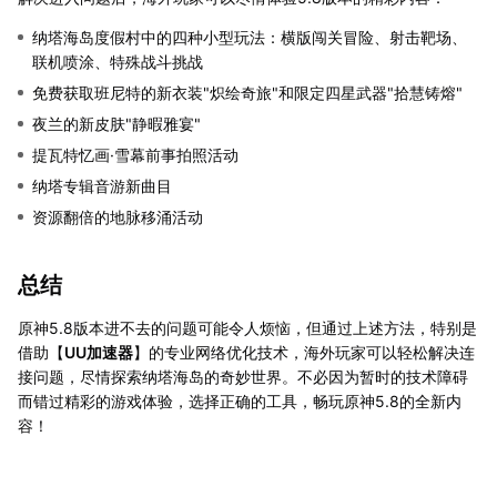
纳塔海岛度假村中的四种小型玩法：横版闯关冒险、射击靶场、
联机喷涂、特殊战斗挑战
免费获取班尼特的新衣装"炽绘奇旅"和限定四星武器"拾慧铸熔"
夜兰的新皮肤"静暇雅宴"
提瓦特忆画·雪幕前事拍照活动
纳塔专辑音游新曲目
资源翻倍的地脉移涌活动
总结
原神5.8版本进不去的问题可能令人烦恼，但通过上述方法，特别是
借助【
UU加速器
】的专业网络优化技术，海外玩家可以轻松解决连
接问题，尽情探索纳塔海岛的奇妙世界。不必因为暂时的技术障碍
而错过精彩的游戏体验，选择正确的工具，畅玩原神5.8的全新内
容！