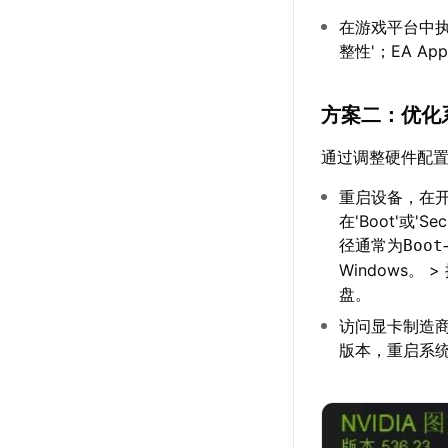
在游戏平台中执
整性'；EA 
方案二：优化
通过调整硬件配
重启设备，在开
在'Boot'或'S
径通常为
Boot
Windows。
盘。
访问显卡制造商
版本，重启系