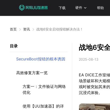
下载
硬件
帮助
首页
资讯
战地6安全启动报错解决办法！
战地6安
目录
SecureBoot报错的根本诱因
2025-08-13
高效修复方案一览
EA DICE工
场景破坏和大规
方案一：文件验证与网络
戏时被突如其来的'
优化
沉浸式体验。
使用【UU加速器】的详