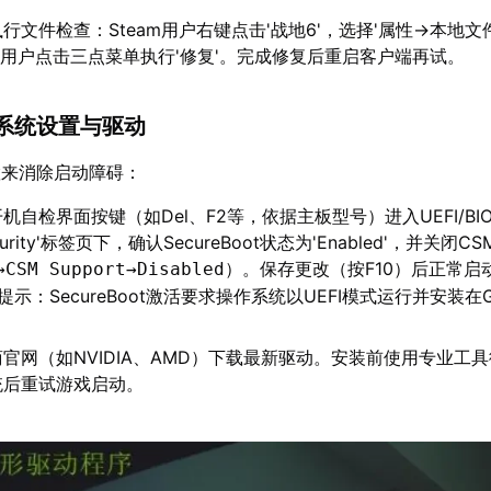
行文件检查：Steam用户右键点击'战地6'，选择'属性→本地文
App用户点击三点菜单执行'修复'。完成修复后重启客户端再试。
系统设置与驱动
置来消除启动障碍：
机自检界面按键（如Del、F2等，依据主板型号）进入UEFI/BI
ecurity'标签页下，确认SecureBoot状态为'Enabled'，并关闭
）。保存更改（按F10）后正常启
→CSM Support→Disabled
 > 提示：SecureBoot激活要求操作系统以UEFI模式运行并安装在
官网（如NVIDIA、AMD）下载最新驱动。安装前使用专业工
统后重试游戏启动。