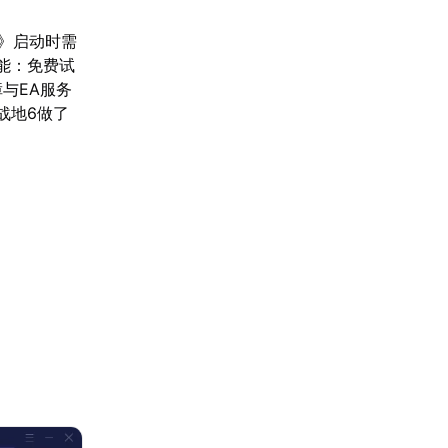
6》启动时需
能：免费试
与EA服务
战地6做了