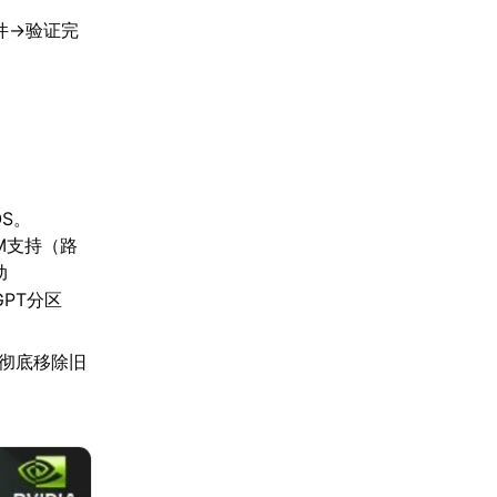
件→验证完
OS。
CSM支持（路
动
GPT分区
具彻底移除旧