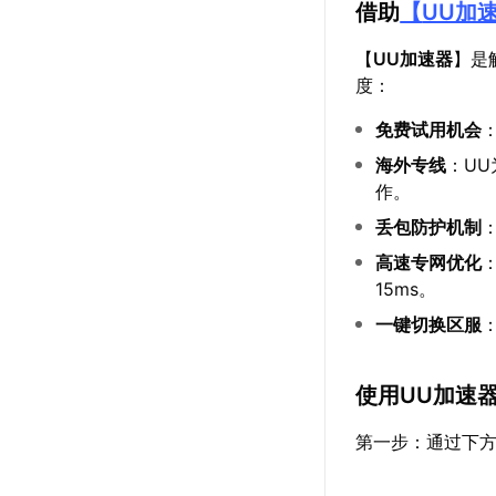
借助
【
UU加
【
UU加速器
】是
度：
免费试用机会
海外专线
：U
作。
丢包防护机制
高速专网优化
15ms。
一键切换区服
使用UU加速
第一步：通过下方