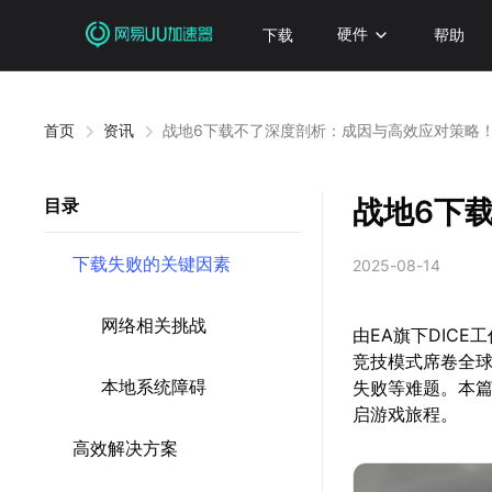
下载
硬件
帮助
首页
资讯
战地6下载不了深度剖析：成因与高效应对策略
战地6下
目录
下载失败的关键因素
2025-08-14
网络相关挑战
由EA旗下DIC
竞技模式席卷全
本地系统障碍
失败等难题。本
启游戏旅程。
高效解决方案