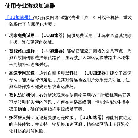
使用专业游戏加速器
【
UU加速器
】
作为解决网络问题的专业工具，针对战争机器：重装
上阵提供了专属优化方案：
玩家免费试用
：【
UU加速器
】提供免费试用，让玩家亲鉴其消除
卡顿、降低延迟的效能。
智能路由选择
：【
UU加速器
】能够智能避开拥堵的公共节点，为
游戏数据传输选择最优路径，显著减少因网络切换或路由不稳带
来的额外延迟和丢包。
高速专网加速
：通过自研多项黑科技，【
UU加速器
】建立了高速
专网，能大幅降低延迟，尤其对偏远地区用户效果更为明显，让
游戏操作指令如光速射线直达战场。
丢包防护机制
：有效解决玩家在使用校园网/WiFi时联机网络延迟
容易波动和丢包的问题，即使在网络高峰期，也能维持战斗指令
稳定畅通，确保玩家始终掌控战场节奏。
多区服支持
：无论是美服还是欧服，【
UU加速器
】都能提供稳定
的连接体验，并支持一键切换加速区服，精准锁区防止IP频繁变
化引起的封号风险。