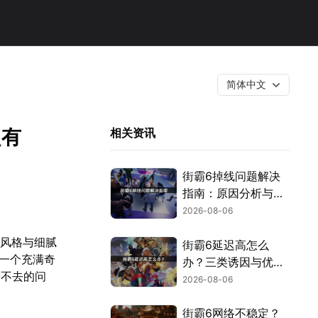
简体中文
超有
相关资讯
街霸6掉线问题解决
指南：原因分析与网
络优化技巧！
2026-08-06
术风格与细腻
街霸6延迟高怎么
了一个充满奇
办？三类诱因与优化
进不去的问
解决方案！
2026-08-06
街霸6网络不稳定？