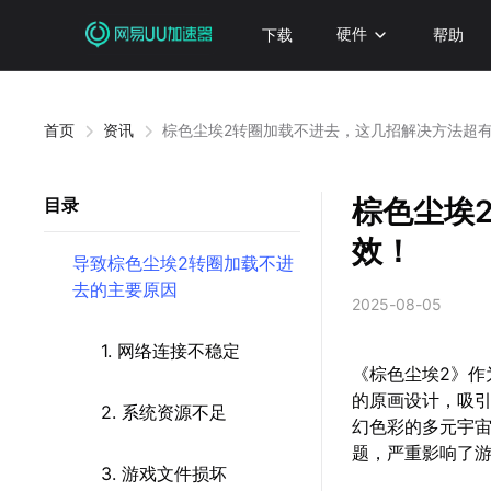
下载
硬件
帮助
首页
资讯
棕色尘埃2转圈加载不进去，这几招解决方法超
棕色尘埃
目录
效！
导致棕色尘埃2转圈加载不进
去的主要原因
2025-08-05
1. 网络连接不稳定
《棕色尘埃2》作
的原画设计，吸引
2. 系统资源不足
幻色彩的多元宇
题，严重影响了
3. 游戏文件损坏