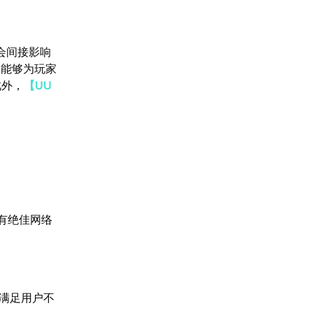
能会间接影响
U能够为玩家
此外，
【UU
有绝佳网络
，满足用户不