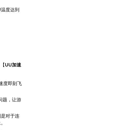
U温度达到
。【
UU加速
速度即刻飞
问题，让游
别是对于连
象。