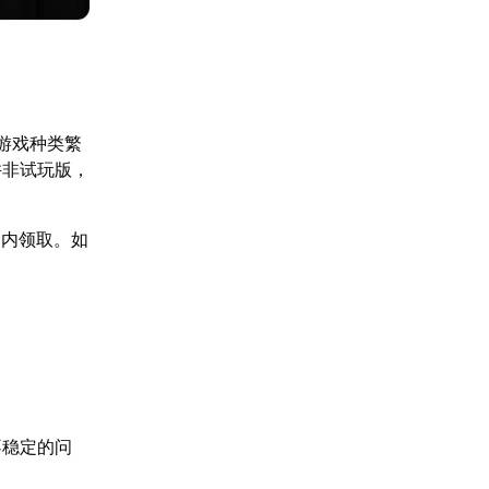
些游戏种类繁
并非试玩版，
间内领取。如
。
不稳定的问