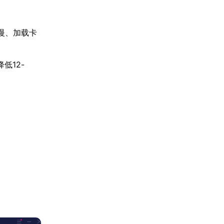
慢、加载卡
低12-