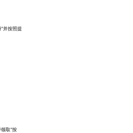
册"并按照提
领取"按