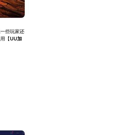
说一些玩家还
荐用【
UU加