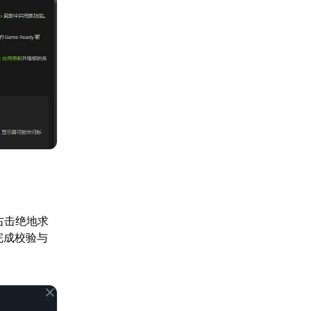
右击绝地求
完成校验与