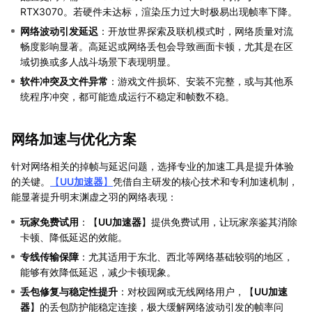
RTX3070。若硬件未达标，渲染压力过大时极易出现帧率下降。
网络波动引发延迟
：开放世界探索及联机模式时，网络质量对流
畅度影响显著。高延迟或网络丢包会导致画面卡顿，尤其是在区
域切换或多人战斗场景下表现明显。
软件冲突及文件异常
：游戏文件损坏、安装不完整，或与其他系
统程序冲突，都可能造成运行不稳定和帧数不稳。
网络加速与优化方案
针对网络相关的掉帧与延迟问题，选择专业的加速工具是提升体验
的关键。
【
UU加速器
】
凭借自主研发的核心技术和专利加速机制，
能显著提升明末渊虚之羽的网络表现：
玩家免费试用
：【
UU加速器
】提供免费试用，让玩家亲鉴其消除
卡顿、降低延迟的效能。
专线传输保障
：尤其适用于东北、西北等网络基础较弱的地区，
能够有效降低延迟，减少卡顿现象。
丢包修复与稳定性提升
：对校园网或无线网络用户，【
UU加速
器
】的丢包防护能稳定连接，极大缓解网络波动引发的帧率问