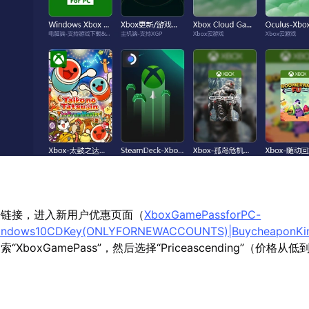
开链接，进入新用户优惠页面（
XboxGamePassforPC-
Windows10CDKey(ONLYFORNEWACCOUNTS)|BuycheaponKin
XboxGamePass”，然后选择“Priceascending”（价格从