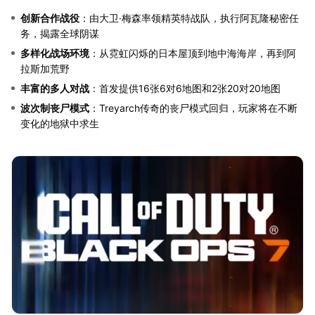
创新合作战役
：由大卫·梅森率领精英特战队，执行阿瓦隆秘密任
务，揭露全球阴谋
多样化战场环境
：从霓虹闪烁的日本屋顶到地中海海岸，再到阿
拉斯加荒野
丰富的多人对战
：首发提供16张6对6地图和2张20对20地图
波次制丧尸模式
：Treyarch传奇的丧尸模式回归，玩家将在不断
变化的地狱中求生