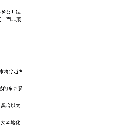
体验公开试
间，而非预
家将穿越各
来感的东京景
于黑暗以太
中文本地化