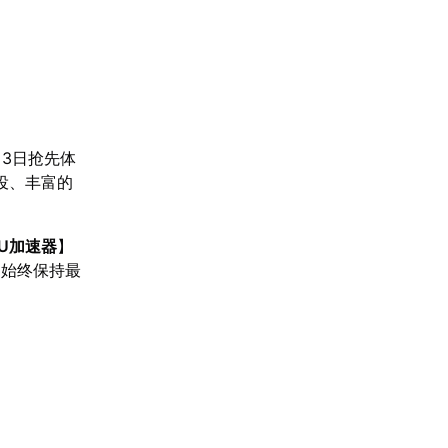
月3日抢先体
役、丰富的
U加速器
】
中始终保持最