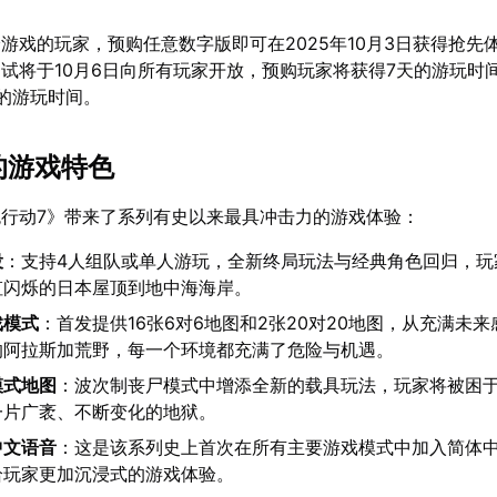
游戏的玩家，预购任意数字版即可在2025年10月3日获得抢先
试将于10月6日向所有玩家开放，预购玩家将获得7天的游玩时
的游玩时间。
的游戏特色
行动7》带来了系列有史以来最具冲击力的游戏体验：
役
：支持4人组队或单人游玩，全新终局玩法与经典角色回归，玩
虹闪烁的日本屋顶到地中海海岸。
戏模式
：首发提供16张6对6地图和2张20对20地图，从充满未
的阿拉斯加荒野，每一个环境都充满了危险与机遇。
模式地图
：波次制丧尸模式中增添全新的载具玩法，玩家将被困
一片广袤、不断变化的地狱。
中文语音
：这是该系列史上首次在所有主要游戏模式中加入简体
给玩家更加沉浸式的游戏体验。