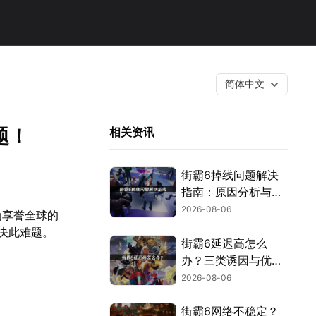
简体中文
题！
相关资讯
街霸6掉线问题解决
指南：原因分析与网
络优化技巧！
2026-08-06
为享誉全球的
决此难题。
街霸6延迟高怎么
办？三类诱因与优化
解决方案！
2026-08-06
街霸6网络不稳定？