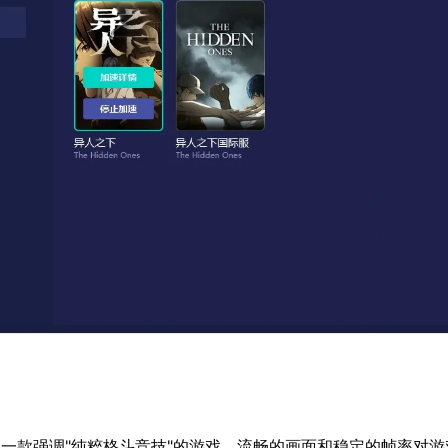
一款强调"纯粹格斗竞技"的游戏，流畅的画面和稳定的帧率对游