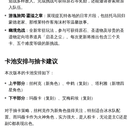
迎战多样敌人。完成挑战可获得原石等奖励，还能邀请赛索斯加
入队伍。
游逸旅闻·鎏溢之章
：展现提瓦特各地的日常片段，包括托马回归
蒙德老家、那维莱特作客海沫村等温馨故事。
幽境危战
：全新常驻玩法，参与可获得原石、圣遗物及珍贵的圣
遗物定向培养道具「启圣之尘」。每次更新将推出包含三个关
卡、五个难度等级的新挑战。
卡池安排与抽卡建议
本次版本的卡池安排如下：
上半部分
：丝柯克（新角色）、申鹤（复刻）、塔利雅（新增四
星角色）
下半部分
：玛薇卡（复刻）、艾梅莉埃（复刻）
对于抽卡策略，丝柯克作为新角色值得关注，特别适合冰水队配
置。而玛薇卡作为火神角色，实力强大，是人权卡，无论是主C还是
副C都表现出色。