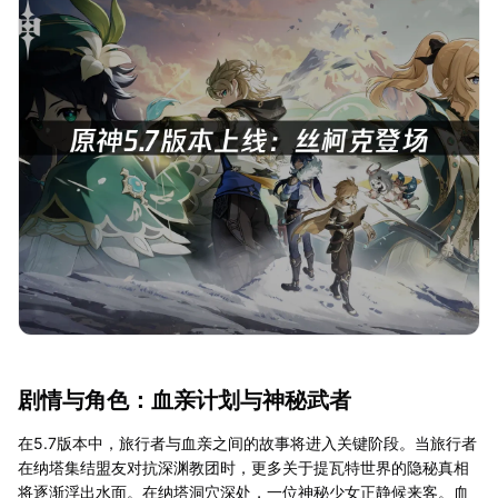
剧情与角色：血亲计划与神秘武者
在5.7版本中，旅行者与血亲之间的故事将进入关键阶段。当旅行者
在纳塔集结盟友对抗深渊教团时，更多关于提瓦特世界的隐秘真相
将逐渐浮出水面。在纳塔洞穴深处，一位神秘少女正静候来客。血