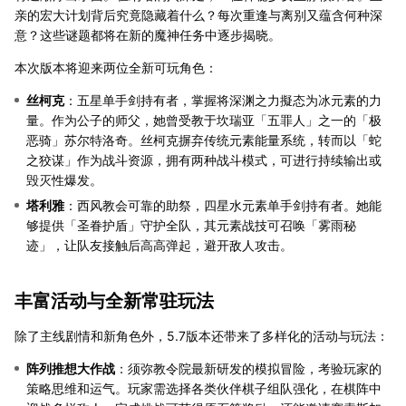
亲的宏大计划背后究竟隐藏着什么？每次重逢与离别又蕴含何种深
意？这些谜题都将在新的魔神任务中逐步揭晓。
本次版本将迎来两位全新可玩角色：
丝柯克
：五星单手剑持有者，掌握将深渊之力擬态为冰元素的力
量。作为公子的师父，她曾受教于坎瑞亚「五罪人」之一的「极
恶骑」苏尔特洛奇。丝柯克摒弃传统元素能量系统，转而以「蛇
之狡谋」作为战斗资源，拥有两种战斗模式，可进行持续输出或
毁灭性爆发。
塔利雅
：西风教会可靠的助祭，四星水元素单手剑持有者。她能
够提供「圣眷护盾」守护全队，其元素战技可召唤「雾雨秘
迹」，让队友接触后高高弹起，避开敌人攻击。
丰富活动与全新常驻玩法
除了主线剧情和新角色外，5.7版本还带来了多样化的活动与玩法：
阵列推想大作战
：须弥教令院最新研发的模拟冒险，考验玩家的
策略思维和运气。玩家需选择各类伙伴棋子组队强化，在棋阵中