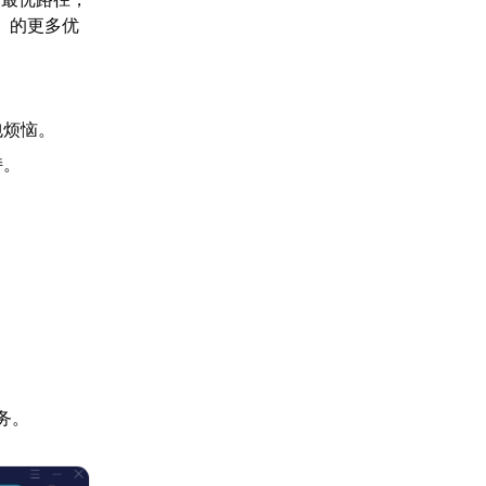
】的更多优
包烦恼。
持。
务。