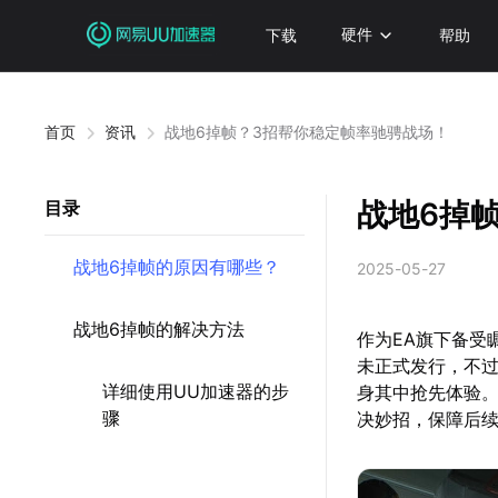
下载
硬件
帮助
首页
资讯
战地6掉帧？3招帮你稳定帧率驰骋战场！
战地6掉
目录
战地6掉帧的原因有哪些？
2025-05-27
战地6掉帧的解决方法
作为EA旗下备受
未正式发行，不过
详细使用UU加速器的步
身其中抢先体验
骤
决妙招，保障后