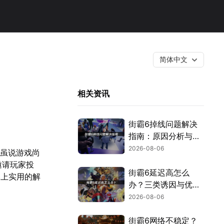
简体中文
相关资讯
街霸6掉线问题解决
指南：原因分析与网
络优化技巧！
2026-08-06
。虽说游戏尚
邀请玩家投
街霸6延迟高怎么
奉上实用的解
办？三类诱因与优化
解决方案！
2026-08-06
街霸6网络不稳定？